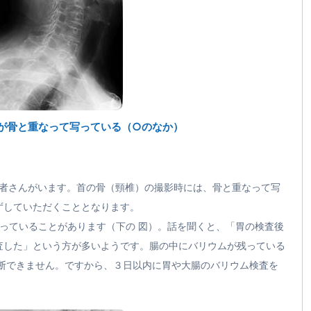
が骨と重なって写っている（○のなか）
患者さんがいます。首の骨（頸椎）の撮影時には、骨と重なって写
ずしていただくこととなります。
っていることがあります（下の 図）。話を聞くと、「胃の検査後
査した」という方が多いようです。腸の中にバリウムが残っている
診断できません。ですから、３日以内に胃や大腸のバリウム検査を