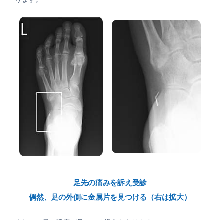
足先の痛みを訴え受診
偶然、足の外側に金属片を見つける（右は拡大）